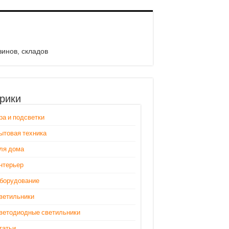
инов, складов
рики
ра и подсветки
ытовая техника
ля дома
нтерьер
борудование
ветильники
ветодиодные светильники
татьи