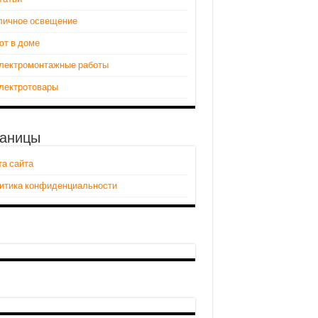
личное освещение
ют в доме
лектромонтажные работы
лектротовары
аницы
та сайта
итика конфиденциальности