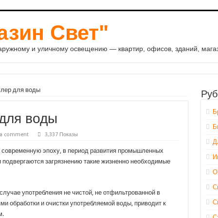
азин Свет"
аружному и уличному освещению — квартир, офисов, зданий, магаз
улер для воды
Руб
Б
 для воды
Б
 a comment
3,337 Показы
Д
 современную эпоху, в период развития промышленных
И
 и подвергаются загрязнению такие жизненно необходимые
О
С
случае употребления не чистой, не отфильтрованной в
С
ми обработки и очистки употребляемой воды, приводит к
м.
С