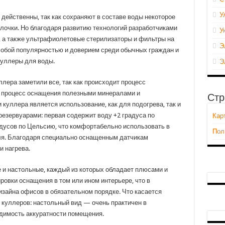
У
 действенны, так как сохраняют в составе воды некоторое
алочки. Но благодаря развитию технологий разработчиками
У
 а также ультрафиолетовые стерилизаторы и фильтры на
Э
особой популярностью и доверием среди обычных граждан и
куллеры для воды.
Э
лера заметили все, так как происходит процесс
и процесс оснащения полезными минералами и
Стр
уллера является использование, как для подогрева, так и
езервуарами: первая содержит воду +2 градуса по
Кар
адусов по Цельсию, что комфортабельно использовать в
Пол
еля. Благодаря специально оснащенным датчикам
и нагрева.
 и настольные, каждый из которых обладает плюсами и
ровки оснащения в том или ином интерьере, что в
изайна офисов в обязательном порядке. Что касается
куллеров: настольный вид — очень практичен в
димость аккуратности помещения.