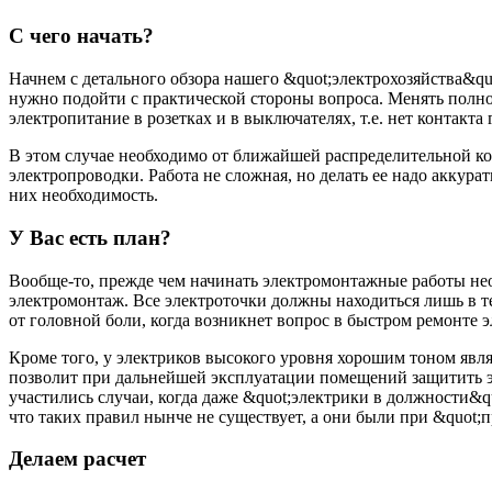
С чего начать?
Начнем с детального обзора нашего &quot;электрохозяйства&quo
нужно подойти с практической стороны вопроса. Менять полнос
электропитание в розетках и в выключателях, т.е. нет контакта 
В этом случае необходимо от ближайшей распределительной кор
электропроводки. Работа не сложная, но делать ее надо аккура
них необходимость.
У Вас есть план?
Вообще-то, прежде чем начинать электромонтажные работы нео
электромонтаж. Все электроточки должны находиться лишь в т
от головной боли, когда возникнет вопрос в быстром ремонте э
Кроме того, у электриков высокого уровня хорошим тоном явля
позволит при дальнейшей эксплуатации помещений защитить э
участились случаи, когда даже &quot;электрики в должности&qu
что таких правил нынче не существует, а они были при &quot;
Делаем расчет