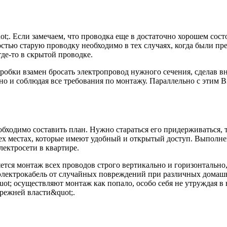
t;. Если замечаем, что проводка еще в достаточно хорошем сост
тью старую проводку необходимо в тех случаях, когда были прец
где-то в скрытой проводке.
обки взамен бросать электропровод нужного сечения, сделав вна
тно и соблюдая все требования по монтажу. Параллельно с этим 
бходимо составить план. Нужно стараться его придерживаться, 
ех местах, которые имеют удобный и открытый доступ. Выполне
лектросети в квартире.
ется монтаж всех проводов строго вертикально и горизонтально
лектрокабель от случайных повреждений при различных домашни
ot; осуществляют монтаж как попало, особо себя не утруждая в 
прежней власти&quot;.